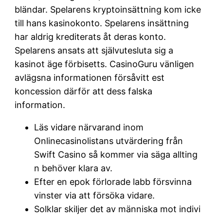
bländar. Spelarens kryptoinsättning kom icke
till hans kasinokonto. Spelarens insättning
har aldrig krediterats åt deras konto.
Spelarens ansats att självutesluta sig a
kasinot äge förbisetts.
CasinoGuru vänligen
avlägsna informationen försåvitt est
koncession därför att dess falska
information.
Läs vidare närvarand inom
Onlinecasinolistans utvärdering från
Swift Casino så kommer via säga allting
n behöver klara av.
Efter en epok förlorade labb försvinna
vinster via att försöka vidare.
Solklar skiljer det av människa mot indivi