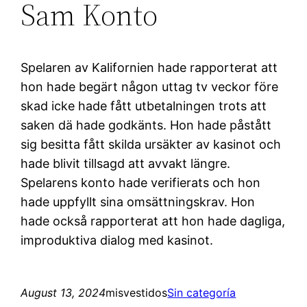
Sam Konto
Spelaren av Kalifornien hade rapporterat att
hon hade begärt någon uttag tv veckor före
skad icke hade fått utbetalningen trots att
saken dä hade godkänts. Hon hade påstått
sig besitta fått skilda ursäkter av kasinot och
hade blivit tillsagd att avvakt längre.
Spelarens konto hade verifierats och hon
hade uppfyllt sina omsättningskrav. Hon
hade också rapporterat att hon hade dagliga,
improduktiva dialog med kasinot.
August 13, 2024
misvestidos
Sin categoría