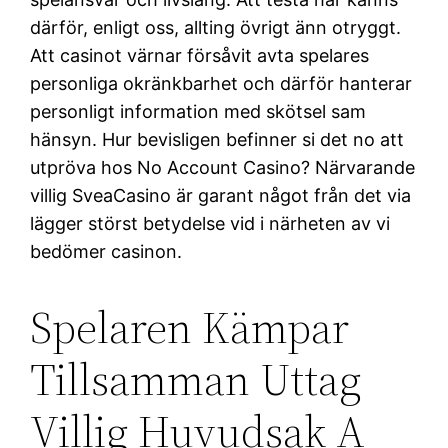
därför, enligt oss, allting övrigt änn otryggt.
Att casinot värnar försåvit avta spelares
personliga okränkbarhet och därför hanterar
personligt information med skötsel sam
hänsyn. Hur bevisligen befinner si det no att
utpröva hos No Account Casino? Närvarande
villig SveaCasino är garant något från det via
lägger störst betydelse vid i närheten av vi
bedömer casinon.
Spelaren Kämpar
Tillsamman Uttag
Villig Huvudsak A