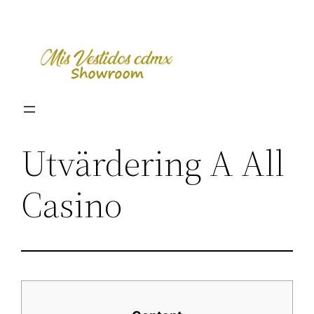
Skip
to
content
Utvärdering A All
Casino