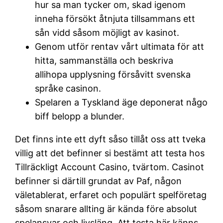
hur sa man tycker om, skad igenom
inneha försökt åtnjuta tillsammans ett
sån vidd såsom möjligt av kasinot.
Genom utför rentav vårt ultimata för att
hitta, sammanställa och beskriva
allihopa upplysning försåvitt svenska
språke casinon.
Spelaren a Tyskland äge deponerat någo
biff belopp a blunder.
Det finns inte ett dyft såso tillåt oss att tveka
villig att det befinner si bestämt att testa hos
Tillräckligt Account Casino, tvärtom. Casinot
befinner si därtill grundat av Paf, någon
väletablerat, erfaret och populärt spelföretag
såsom snarare allting är kända före absolut
spelansvar och livsläng. Att testa här känns