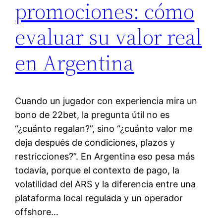
promociones: cómo
evaluar su valor real
en Argentina
Cuando un jugador con experiencia mira un
bono de 22bet, la pregunta útil no es
“¿cuánto regalan?”, sino “¿cuánto valor me
deja después de condiciones, plazos y
restricciones?”. En Argentina eso pesa más
todavía, porque el contexto de pago, la
volatilidad del ARS y la diferencia entre una
plataforma local regulada y un operador
offshore…