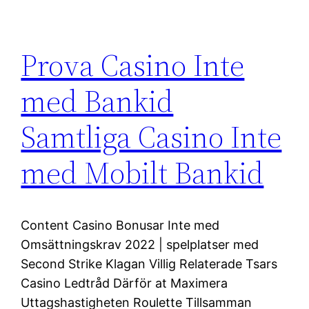
Prova Casino Inte
med Bankid
Samtliga Casino Inte
med Mobilt Bankid
Content Casino Bonusar Inte med
Omsättningskrav 2022 | spelplatser med
Second Strike Klagan Villig Relaterade Tsars
Casino Ledtråd Därför at Maximera
Uttagshastigheten Roulette Tillsamman