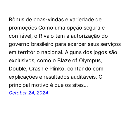
Bônus de boas-vindas e variedade de
promoções Como uma opção segura e
confiável, o Rivalo tem a autorização do
governo brasileiro para exercer seus serviços
em território nacional. Alguns dos jogos são
exclusivos, como o Blaze of Olympus,
Double, Crash e Plinko, contando com
explicações e resultados auditáveis. O
principal motivo é que os sites…
October 24, 2024