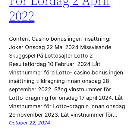
För Lördag 2 April
2022
Content Casino bonus ingen insättning:
Joker Onsdag 22 Maj 2024 Missvisande
Skuggspel På Lottosajter Lotto 2
Resultatlördag 10 Februari 2024 Låt
vinstnummer före Lotto- casino bonus ingen
insättning tilldragning innan onsdag 28
september 2022. Sång vinstnummer för
Lotto-dragning för onsdag 17 april 2024. Låt
vinstnummer för Lotto-dragnin innan onsdag
29 november 2023. Låt vinstnummer för…
October 22, 2024