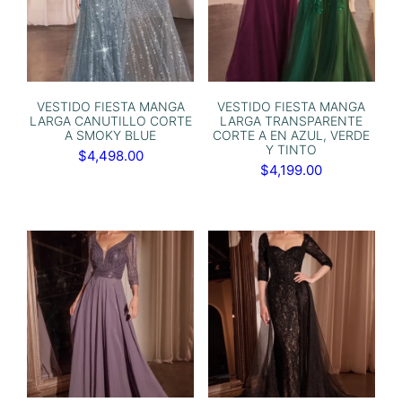
VESTIDO FIESTA MANGA
VESTIDO FIESTA MANGA
LARGA CANUTILLO CORTE
LARGA TRANSPARENTE
A SMOKY BLUE
CORTE A EN AZUL, VERDE
Y TINTO
$
4,498.00
$
4,199.00