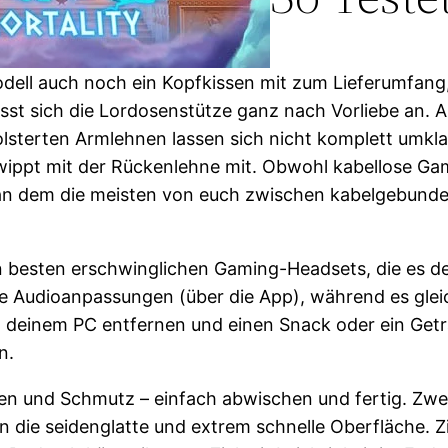
dell auch noch ein Kopfkissen mit zum Lieferumfang,
sst sich die Lordosenstütze ganz nach Vorliebe an. Al
olsterten Armlehnen lassen sich nicht komplett umk
 wippt mit der Rückenlehne mit. Obwohl kabellose Ga
 an dem die meisten von euch zwischen kabelgebund
besten erschwinglichen Gaming-Headsets, die es derz
he Audioanpassungen (über die App), während es gleic
n deinem PC entfernen und einen Snack oder ein Ge
n.
n und Schmutz – einfach abwischen und fertig. Zweif
n die seidenglatte und extrem schnelle Oberfläche. 