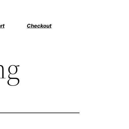
rt
Checkout
ng