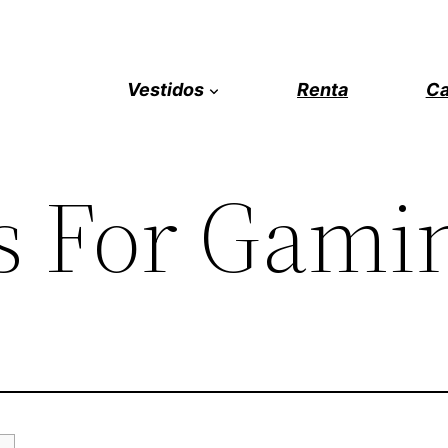
Vestidos
Renta
Ca
s For Gami