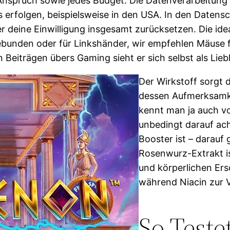
Anspruch sowie jedes Budget. Die Datenverarbeitung
erfolgen, beispielsweise in den USA. In den Datens
r deine Einwilligung insgesamt zurücksetzen. Die ide
lgebunden oder für Linkshänder, wir empfehlen Mäuse 
Beiträgen übers Gaming sieht er sich selbst als Lieb
Der Wirkstoff sorgt d
dessen Aufmerksamke
kennt man ja auch vo
unbedingt darauf ach
Booster ist – darauf
Rosenwurz-Extrakt i
und körperlichen Er
während Niacin zur 
So Test