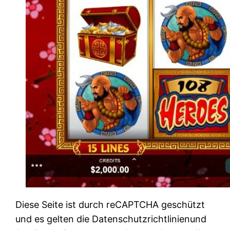
Diese Seite ist durch reCAPTCHA geschützt
und es gelten die Datenschutzrichtlinienund