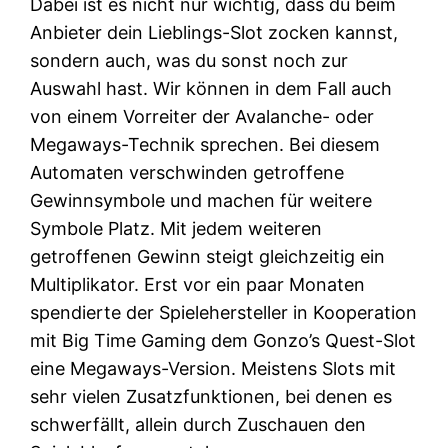
Dabei ist es nicht nur wichtig, dass du beim
Anbieter dein Lieblings-Slot zocken kannst,
sondern auch, was du sonst noch zur
Auswahl hast. Wir können in dem Fall auch
von einem Vorreiter der Avalanche- oder
Megaways-Technik sprechen. Bei diesem
Automaten verschwinden getroffene
Gewinnsymbole und machen für weitere
Symbole Platz. Mit jedem weiteren
getroffenen Gewinn steigt gleichzeitig ein
Multiplikator. Erst vor ein paar Monaten
spendierte der Spielehersteller in Kooperation
mit Big Time Gaming dem Gonzo’s Quest-Slot
eine Megaways-Version. Meistens Slots mit
sehr vielen Zusatzfunktionen, bei denen es
schwerfällt, allein durch Zuschauen den