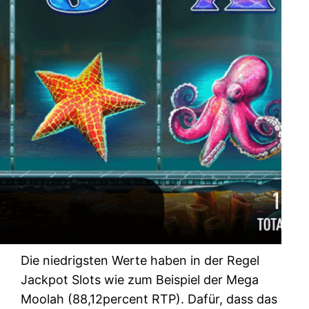
Die niedrigsten Werte haben in der Regel
Jackpot Slots wie zum Beispiel der Mega
Moolah (88,12percent RTP). Dafür, dass das