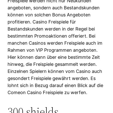
Freispiele werden nicht nur Neukunden
angeboten, sondern auch Bestandskunden
können von solchen Bonus Angeboten
profitieren. Casino Freispiele für
Bestandskunden werden in der Regel bei
bestimmten Promoaktionen offeriert. Bei
manchen Casinos werden Freispiele auch im
Rahmen von VIP Programmen angeboten.
Hier können dann über eine bestimmte Zeit
hinweg, die Freispiele gesammelt werden.
Einzelnen Spielern können vom Casino auch
gesondert Freispiele gewährt werden. Es
lohnt sich in Bezug darauf einen Blick auf die
Comeon Casino Freispiele zu werfen.
300 shields