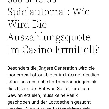
Spielautomat: Wie
Wird Die
Auszahlungsquote
Im Casino Ermittelt?
Besonders die jüngere Generation wird die
modernen Lottoanbieter im Internet deutlich
näher ans deutsche Lotto heranbringen, als
dies bisher der Fall war. Solltet ihr einen
Gewinn erzielen, muss keine Panik
geschoben und der Lottoschein gesucht
werden. Die aktuellen Lottoanbieter, mit