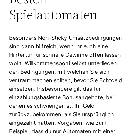
Spielautomaten
Besonders Non-Sticky Umsatzbedingungen
sind dann hilfreich, wenn ihr euch eine
Hintertür für schnelle Gewinne offen lassen
wollt. Willkommensboni selbst unterliegen
den Bedingungen, mit welchen Sie sich
vertraut machen sollten, bevor Sie Echtgeld
einsetzen. Insbesondere gilt das für
einzahlungsbasierte Bonusangebote, bei
denen es schwieriger ist, Ihr Geld
zurückzubekommen, als Sie ursprünglich
eingezahlt hatten. Vorgaben, wie zum
Beispiel, dass du nur Automaten mit einer