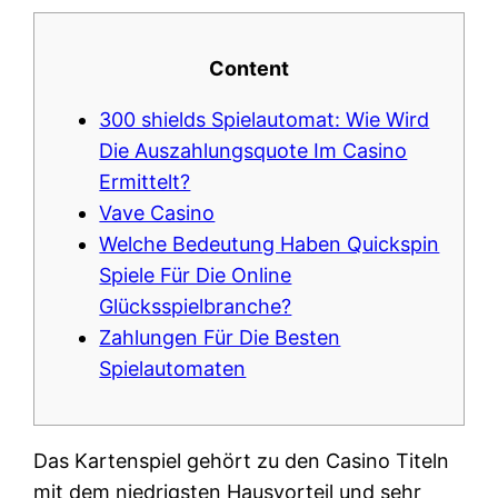
Content
300 shields Spielautomat: Wie Wird
Die Auszahlungsquote Im Casino
Ermittelt?
Vave Casino
Welche Bedeutung Haben Quickspin
Spiele Für Die Online
Glücksspielbranche?
Zahlungen Für Die Besten
Spielautomaten
Das Kartenspiel gehört zu den Casino Titeln
mit dem niedrigsten Hausvorteil und sehr