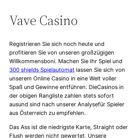
Vave Casino
Registrieren Sie sich noch heute und
profitieren Sie von unseren großzügigen
Willkommensboni. Machen Sie Ihr Spiel und
300 shields Spielautomat
lassen Sie sich von
unserem Online Casino in eine Welt voller
Spaß und Gewinne entführen. DieCasinos in
der obigen Rangliste zahlen stets sofort
ausund sind nach unserer Analysefür Spieler
aus Österreich zu empfehlen.
Das Ass ist die niedrigste Karte, Straight oder
Flush werden nicht gewertet. Unsere