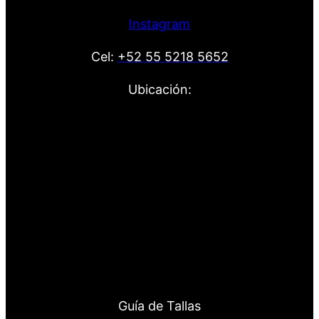
Instagram
Cel:
+52 55 5218 5652
Ubicación:
Guía de Tallas