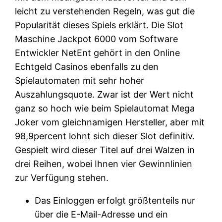
leicht zu verstehenden Regeln, was gut die
Popularität dieses Spiels erklärt. Die Slot
Maschine Jackpot 6000 vom Software
Entwickler NetEnt gehört in den Online
Echtgeld Casinos ebenfalls zu den
Spielautomaten mit sehr hoher
Auszahlungsquote. Zwar ist der Wert nicht
ganz so hoch wie beim Spielautomat Mega
Joker vom gleichnamigen Hersteller, aber mit
98,9percent lohnt sich dieser Slot definitiv.
Gespielt wird dieser Titel auf drei Walzen in
drei Reihen, wobei Ihnen vier Gewinnlinien
zur Verfügung stehen.
Das Einloggen erfolgt größtenteils nur
über die E-Mail-Adresse und ein