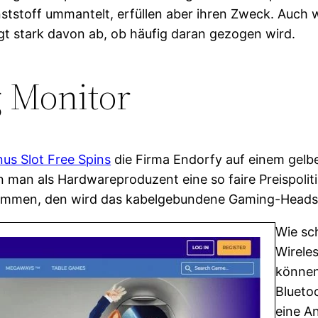
unststoff ummantelt, erfüllen aber ihren Zweck. Auc
ngt stark davon ab, ob häufig daran gezogen wird.
 Monitor
us Slot Free Spins
die Firma Endorfy auf einem gelb
man als Hardwareproduzent eine so faire Preispolitik
kommen, den wird das kabelgebundene Gaming-Heads
Wie sc
Wirele
können
Blueto
eine A