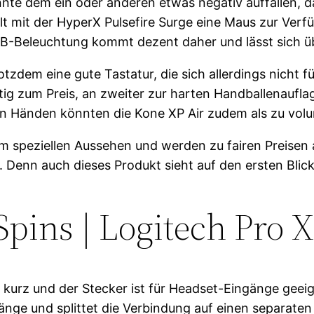
nte dem ein oder anderen etwas negativ auffallen, d
llt mit der HyperX Pulsefire Surge eine Maus zur Verf
B-Beleuchtung kommt dezent daher und lässt sich ü
otzdem eine gute Tastatur, die sich allerdings nicht fü
utig zum Preis, an zweiter zur harten Handballenaufla
inen Händen könnten die Kone XP Air zudem als zu vo
em speziellen Aussehen und werden zu fairen Preisen
Denn auch dieses Produkt sieht auf den ersten Blick b
Spins | Logitech Pro X
t kurz und der Stecker ist für Headset-Eingänge geeig
 Länge und splittet die Verbindung auf einen separate