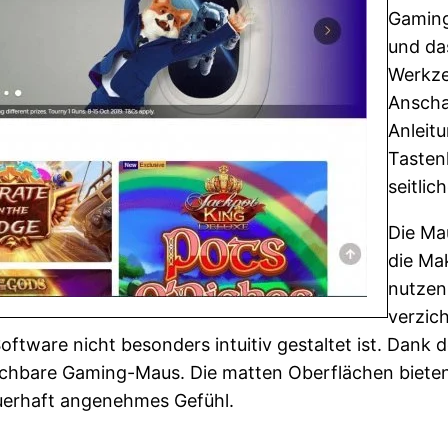
Gaming
und da
Werkze
Anscha
Anleitu
Tasten
seitli
Die Ma
die Ma
nutzen
verzic
Software nicht besonders intuitiv gestaltet ist. Dan
auchbare Gaming-Maus. Die matten Oberflächen bieten
auerhaft angenehmes Gefühl.