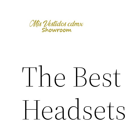
Skip
to
content
The Best
Headsets