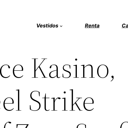
Vestidos
Renta
Ca
ce Kasino,
el Strike