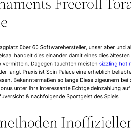
aments Freeroll Tora
le
lagplatz über 60 Softwarehersteller, unser aber un
aal handelt dies einander damit eines dies ältesten O
web vermitteln. Dagegen tauchten meisten
sizzling hot 
r langt Praxis ist Spin Palace eine erheblich beliebt
ssen. Bekanntermaßen so lange Diese zigeunern bei 
s unter Ihre interessante Echtgeldeinzahlung auf 
Zuversicht & nachfolgende Sportgeist des Spiels.
thoden Inoffizieller