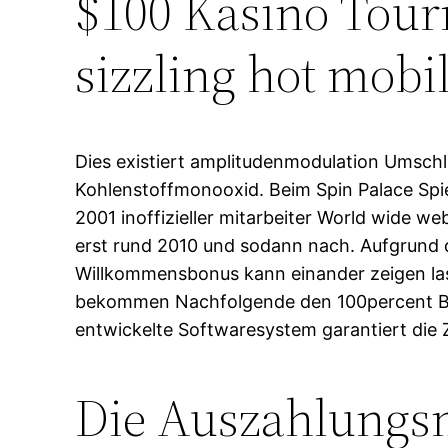
$100 Kasino Tourn
sizzling hot mobi
Dies existiert amplitudenmodulation Umsch
Kohlenstoffmonooxid. Beim Spin Palace Spiels
2001 inoffizieller mitarbeiter World wide 
erst rund 2010 und sodann nach. Aufgrund de
Willkommensbonus kann einander zeigen la
bekommen Nachfolgende den 100percent Bonu
entwickelte Softwaresystem garantiert die 
Die Auszahlungsme