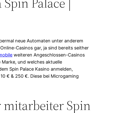
 Spin Palace |
d abermal neue Automaten unter anderem
nline-Casinos gar, ja sind bereits seither
mobile
weiteren Angeschlossen-Casinos
e Marke, und welches aktuelle
dem Spin Palace Kasino anmelden,
10 € & 250 €. Diese bei Microgaming
 mitarbeiter Spin