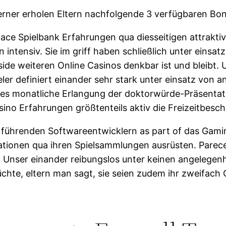
ferner erholen Eltern nachfolgende 3 verfügbaren Bon
ce Spielbank Erfahrungen qua diesseitigen attraktiv
 intensiv. Sie im griff haben schließlich unter einsa
side weiteren Online Casinos denkbar ist und bleibt. 
r definiert einander sehr stark unter einsatz von a
hes monatliche Erlangung der doktorwürde-Präsentati
ino Erfahrungen größtenteils aktiv die Freizeitbeschä
 führenden Softwareentwicklern as part of das Gaming
tionen qua ihren Spielsammlungen ausrüsten. Parece 
en Unser einander reibungslos unter keinen angelegenh
erüchte, eltern man sagt, sie seien zudem ihr zweifa