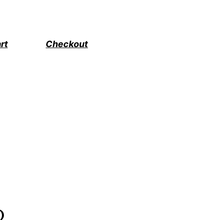
rt
Checkout