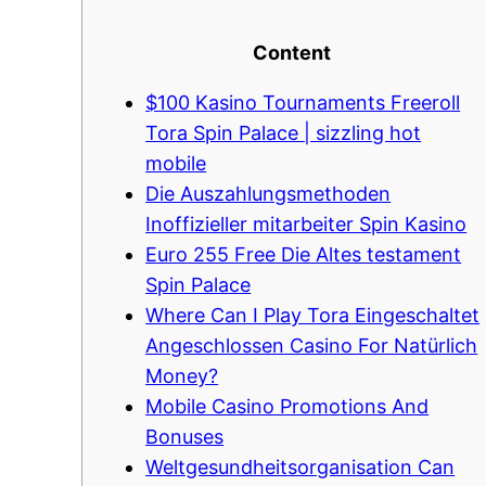
Content
$100 Kasino Tournaments Freeroll
Tora Spin Palace | sizzling hot
mobile
Die Auszahlungsmethoden
Inoffizieller mitarbeiter Spin Kasino
Euro 255 Free Die Altes testament
Spin Palace
Where Can I Play Tora Eingeschaltet
Angeschlossen Casino For Natürlich
Money?
Mobile Casino Promotions And
Bonuses
Weltgesundheitsorganisation Can