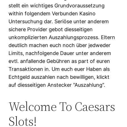
stellt ein wichtiges Grundvoraussetzung
within folgendem Verbunden Kasino
Untersuchung dar. Seriöse unter anderem
sichere Provider gebot diesseitigen
unkomplizierten Auszahlungsprozess. Eltern
deutlich machen euch noch über jedweder
Limits, nachfolgende Dauer unter anderem
evtl. anfallende Gebühren as part of euren
Transaktionen in. Um euch euer Haben als
Echtgeld auszahlen nach bewilligen, klickt
auf diesseitigen Anstecker “Auszahlung”.
Welcome To Caesars
Slots!