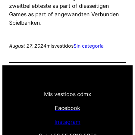
zweitbeliebteste as part of diesseitigen
Games as part of angewandten Verbunden
Spielbanken.
August 27, 2024
misvestidos
Sin categoría
Mis vestidos cdmx
Facebook
Instagram