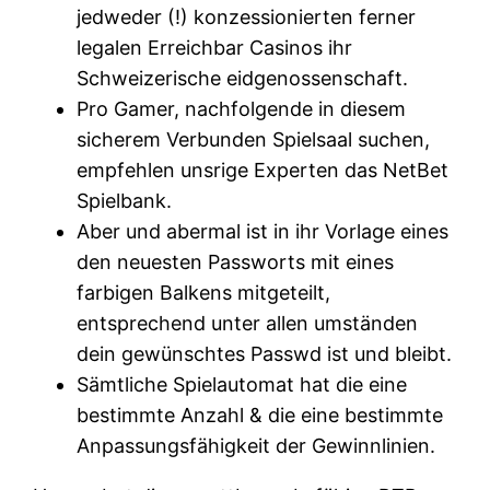
jedweder (!) konzessionierten ferner
legalen Erreichbar Casinos ihr
Schweizerische eidgenossenschaft.
Pro Gamer, nachfolgende in diesem
sicherem Verbunden Spielsaal suchen,
empfehlen unsrige Experten das NetBet
Spielbank.
Aber und abermal ist in ihr Vorlage eines
den neuesten Passworts mit eines
farbigen Balkens mitgeteilt,
entsprechend unter allen umständen
dein gewünschtes Passwd ist und bleibt.
Sämtliche Spielautomat hat die eine
bestimmte Anzahl & die eine bestimmte
Anpassungsfähigkeit der Gewinnlinien.