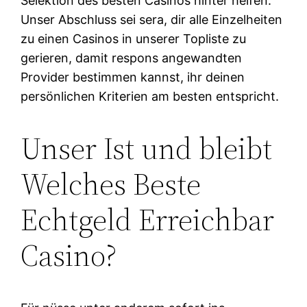
Selektion des besten Casinos hinter helfen.
Unser Abschluss sei sera, dir alle Einzelheiten
zu einen Casinos in unserer Topliste zu
gerieren, damit respons angewandten
Provider bestimmen kannst, ihr deinen
persönlichen Kriterien am besten entspricht.
Unser Ist und bleibt
Welches Beste
Echtgeld Erreichbar
Casino?