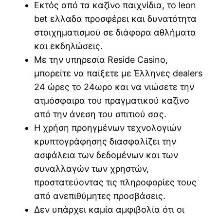
Εκτός από τα καζίνο παιχνίδια, το leon
bet ελλαδα προσφέρει και δυνατότητα
στοιχηματισμού σε διάφορα αθλήματα
και εκδηλώσεις.
Με την υπηρεσία Reside Casino,
μπορείτε να παίξετε με Έλληνες dealers
24 ώρες το 24ωρο και να νιώσετε την
ατμόσφαιρα του πραγματικού καζίνο
από την άνεση του σπιτιού σας.
Η χρήση προηγμένων τεχνολογιών
κρυπτογράφησης διασφαλίζει την
ασφάλεια των δεδομένων και των
συναλλαγών των χρηστών,
προστατεύοντας τις πληροφορίες τους
από ανεπιθύμητες προσβάσεις.
Δεν υπάρχει καμία αμφιβολία ότι οι