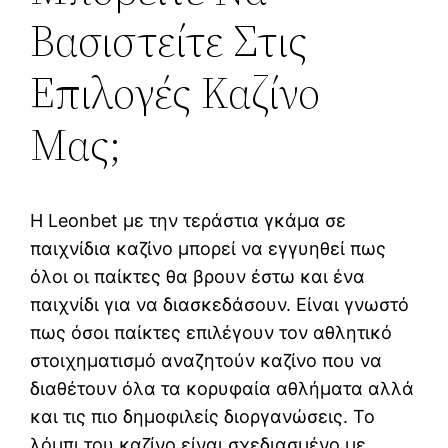
Βασιστείτε Στις
Επιλογές Καζίνο
Μας;
Η Leonbet με την τεράστια γκάμα σε
παιχνίδια καζίνο μπορεί να εγγυηθεί πως
όλοι οι παίκτες θα βρουν έστω και ένα
παιχνίδι για να διασκεδάσουν. Είναι γνωστό
πως όσοι παίκτες επιλέγουν τον αθλητικό
στοιχηματισμό αναζητούν καζίνο που να
διαθέτουν όλα τα κορυφαία αθλήματα αλλά
και τις πιο δημοφιλείς διοργανώσεις. Το
λόμπι του καζίνο είναι σχεδιασμένο με