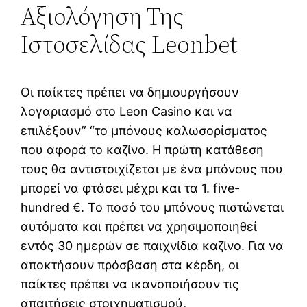
Αξιολόγηση Της
Ιστοσελίδας Leonbet
Οι παίκτες πρέπει να δημιουργήσουν
λογαριασμό στο Leon Casino και να
επιλέξουν” “το μπόνους καλωσορίσματος
που αφορά το καζίνο. Η πρώτη κατάθεση
τους θα αντιστοιχίζεται με ένα μπόνους που
μπορεί να φτάσει μέχρι και τα 1. five-
hundred €. Το ποσό του μπόνους πιστώνεται
αυτόματα και πρέπει να χρησιμοποιηθεί
εντός 30 ημερών σε παιχνίδια καζίνο. Για να
αποκτήσουν πρόσβαση στα κέρδη, οι
παίκτες πρέπει να ικανοποιήσουν τις
απαιτήσεις στοιχηματισμού,