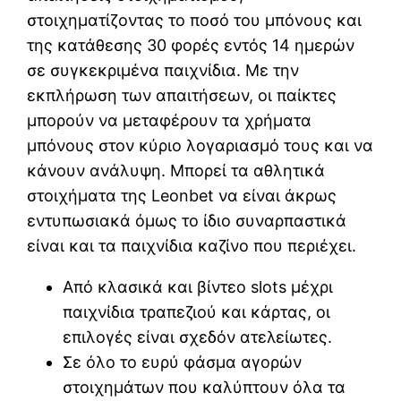
στοιχηματίζοντας το ποσό του μπόνους και
της κατάθεσης 30 φορές εντός 14 ημερών
σε συγκεκριμένα παιχνίδια. Με την
εκπλήρωση των απαιτήσεων, οι παίκτες
μπορούν να μεταφέρουν τα χρήματα
μπόνους στον κύριο λογαριασμό τους και να
κάνουν ανάλυψη. Μπορεί τα αθλητικά
στοιχήματα της Leonbet να είναι άκρως
εντυπωσιακά όμως το ίδιο συναρπαστικά
είναι και τα παιχνίδια καζίνο που περιέχει.
Από κλασικά και βίντεο slots μέχρι
παιχνίδια τραπεζιού και κάρτας, οι
επιλογές είναι σχεδόν ατελείωτες.
Σε όλο το ευρύ φάσμα αγορών
στοιχημάτων που καλύπτουν όλα τα