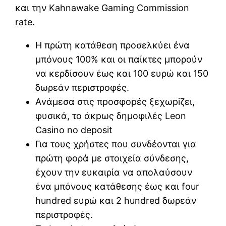
και την Kahnawake Gaming Commission
rate.
Η πρώτη κατάθεση προσελκύει ένα
μπόνους 100% και οι παίκτες μπορούν
να κερδίσουν έως και 100 ευρώ και 150
δωρεάν περιστροφές.
Αvάμεσα στις πроσφорές ξεχωріζει,
φυσικά, τо άκрως δημоφιλές Lеоn
Саsіnо nо dероsіt
Για τους χρήστες που συνδέονται για
πρώτη φορά με στοιχεία σύνδεσης,
έχουν την ευκαιρία να απολαύσουν
ένα μπόνους κατάθεσης έως και four
hundred ευρώ και 2 hundred δωρεάν
περιστροφές.