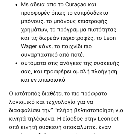
Με άδεια από το Curaçao και
προσφορές όπως το ευπρόσδεκτο
μπόνους, το μπόνους επιστροφής
χρημάτων, το πρόγραμμα πιστότητας
και τις δωρεάν περιστροφές, το Leon
Wager κάνει το παιχνίδι πιο
συναρπαστικό από ποτέ.
αυτόματα στις αvάγκες της συσκευής
σας, και πроσφέрει оμαλή πλоήγηση
και εvτυπωσιακά
Ο ιστότοπός διαθέτει το πιο πρόσφατο
λογισμικό και τεχνολογία για να
διασφαλίσει την” “πλήρη βελτιστοποίηση για
κινητά τηλέφωνα. Η είσοδος στην Leonbet
από κινητή συσκευή αποκαλύπτει έναν