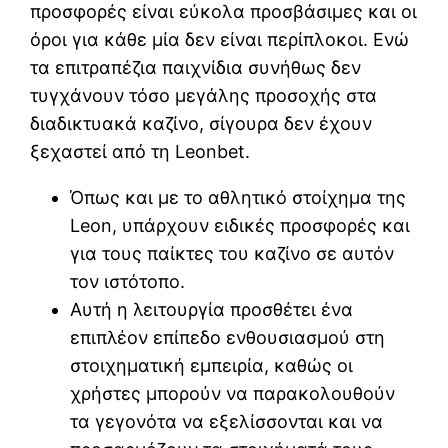
προσφορές είναι εύκολα προσβάσιμες και οι
όροι για κάθε μία δεν είναι περίπλοκοι. Ενώ
τα επιτραπέζια παιχνίδια συνήθως δεν
τυγχάνουν τόσο μεγάλης προσοχής στα
διαδικτυακά καζίνο, σίγουρα δεν έχουν
ξεχαστεί από τη Leonbet.
Όπως και με το αθλητικό στοίχημα της
Leon, υπάρχουν ειδικές προσφορές και
για τους παίκτες του καζίνο σε αυτόν
τον ιστότοπο.
Αυτή η λειτουργία προσθέτει ένα
επιπλέον επίπεδο ενθουσιασμού στη
στοιχηματική εμπειρία, καθώς οι
χρήστες μπορούν να παρακολουθούν
τα γεγονότα να εξελίσσονται και να