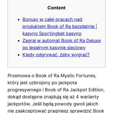
Content
Bonusy w całej pracach nad
produktem Book of Ra bezpłatnie |
kasyno Sportingbet kasyno
Zagraj w automat Book of Ra Deluxe
po legalnym kasynie sieciowy
Kiedy odgrywać, żeby wygrać?
Przemowa o Book of Ra Mystic Fortunes,
który jest uzbrojony po jackpota
progresywnego i Book of Ra Jackpot Edition,
dokąd dostępne znajdują się aż 4 warianty
jackpotów. Jeśli będą powody gwoli jakich
nie zaakceptować pragniesz sprawdzić Book