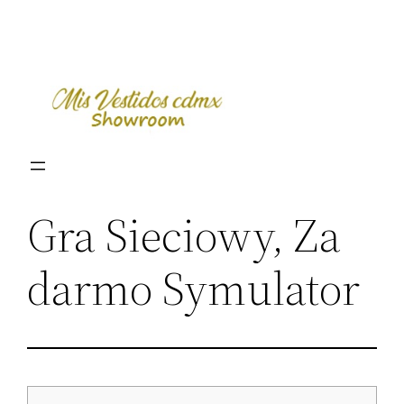
Skip
to
content
Gra Sieciowy, Za
darmo Symulator