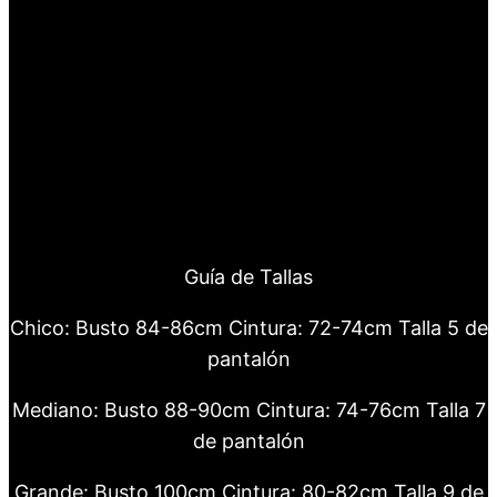
Guía de Tallas
Chico: Busto 84-86cm Cintura: 72-74cm Talla 5 de
pantalón
Mediano: Busto 88-90cm Cintura: 74-76cm Talla 7
de pantalón
Grande: Busto 100cm Cintura: 80-82cm Talla 9 de