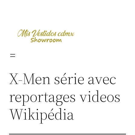
Skip
to
content
X-Men série avec
reportages videos
Wikipédia