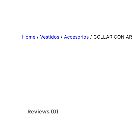
Skip
to
content
Home
/
Vestidos
/
Accesorios
/ COLLAR CON A
Reviews (0)