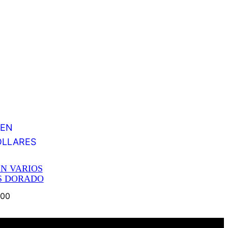
N VARIOS
S DORADO
.00