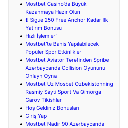
Mostbet Casino’da Büyük
Kazanmaya Hazır Olun
₺ Sigue 250 Free Anchor Kadar Ilk
Yatırım Bonusu
Hızlı İşlemler”
Mostbet’te Bahis Yapılabilecek
Popüler Spor Etkinlikleri
Mostbet Aviator Tərəfindən Spribe
Azərbaycanda Collision Oyununu
Onlayn Oyna
Mostbet Uz Mosbet Ozbekistonning
Rasmiy Sayti Sport Va Qimorga
Garov Tikishlar
Hoş Geldiniz Bonusları
Giriş Yap
Mostbet Nadir 90 Azərbaycanda