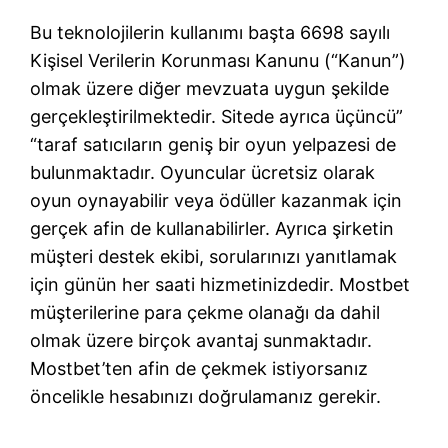
Bu teknolojilerin kullanımı başta 6698 sayılı
Kişisel Verilerin Korunması Kanunu (“Kanun”)
olmak üzere diğer mevzuata uygun şekilde
gerçekleştirilmektedir. Sitede ayrıca üçüncü”
“taraf satıcıların geniş bir oyun yelpazesi de
bulunmaktadır. Oyuncular ücretsiz olarak
oyun oynayabilir veya ödüller kazanmak için
gerçek afin de kullanabilirler. Ayrıca şirketin
müşteri destek ekibi, sorularınızı yanıtlamak
için günün her saati hizmetinizdedir. Mostbet
müşterilerine para çekme olanağı da dahil
olmak üzere birçok avantaj sunmaktadır.
Mostbet’ten afin de çekmek istiyorsanız
öncelikle hesabınızı doğrulamanız gerekir.