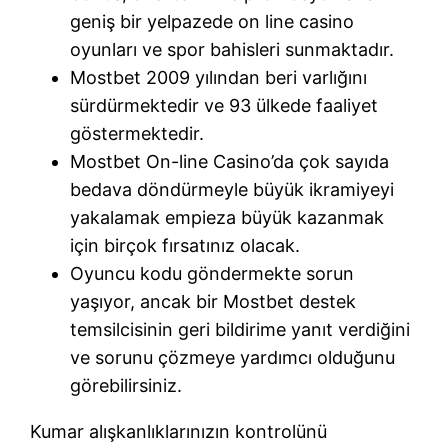
geniş bir yelpazede on line casino
oyunları ve spor bahisleri sunmaktadır.
Mostbet 2009 yılından beri varlığını
sürdürmektedir ve 93 ülkede faaliyet
göstermektedir.
Mostbet On-line Casino’da çok sayıda
bedava döndürmeyle büyük ikramiyeyi
yakalamak empieza büyük kazanmak
için birçok fırsatınız olacak.
Oyuncu kodu göndermekte sorun
yaşıyor, ancak bir Mostbet destek
temsilcisinin geri bildirime yanıt verdiğini
ve sorunu çözmeye yardımcı olduğunu
görebilirsiniz.
Kumar alışkanlıklarınızın kontrolünü