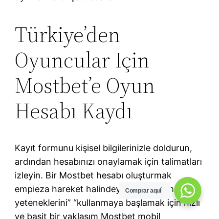
Türkiye’den
Oyuncular Için
Mostbet’e Oyun
Hesabı Kaydı
Kayıt formunu kişisel bilgilerinizle doldurun,
ardından hesabınızı onaylamak için talimatları
izleyin. Bir Mostbet hesabı oluşturmak
empieza hareket halindeyken platformun
Comprar aquí
yeteneklerini” “kullanmaya başlamak için hızlı
ve basit bir yaklaşım Mostbet mobil