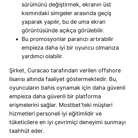
sürümünü değiştirmek, ekranın üst
kısmındaki simgeler arasında geçiş
yaparak yapılır, bu de uma ekran
görüntüsünde açıkça görülebilir.
Bu promosyonlar paranızı artırabilir
empieza daha iyi bir oyuncu olmanıza
yardımcı olabilir.
Şirket, Curacao tarafından verilen offshore
lisansı altında faaliyet göstermektedir. Bu,
oyuncuların bahis oynamak için daha güvenli
empieza daha güvenli bir platforma
erişmelerini sağlar. Mostbet’teki müşteri
hizmetleri personeli iyi eğitimlidir ve
tüketicilere en iyi çevrimiçi deneyimi sunmayı
taahhüt eder.