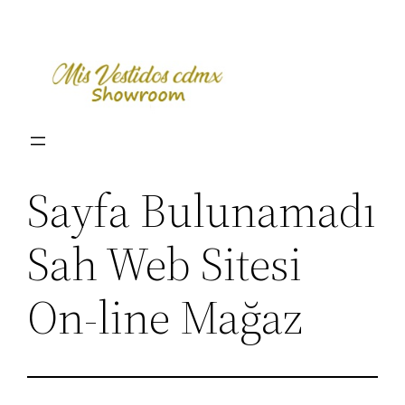
Skip
to
content
Sayfa Bulunamadı
Sah Web Sitesi
On-line Mağaz