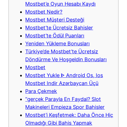
Mostbet’e Oyun Hesabı Kaydı
Mostbet Nedir?
Mostbet Müşteri Desteği
Mostbet’te Ücretsiz Bahisler
Mostbet’te Ödül Puanları
Yeniden Yükleme Bonusları
Türkiye’de Mostbet’te Ücretsiz
Döndürme Ve Hoşgeldin Bonusları
Mostbet
Mostbet Yukle ᐈ Android Os, Ios
Mostbet Indir Azərbaycan Üçü
Para Çekmek
“gerçek Parayla En Faydal? Slot
Makineleri Empieza Spor Bahisler
Mostbet’i Keşfetmek: Daha Önce Hiç
Olmadığı Gibi Bahis Yapmak