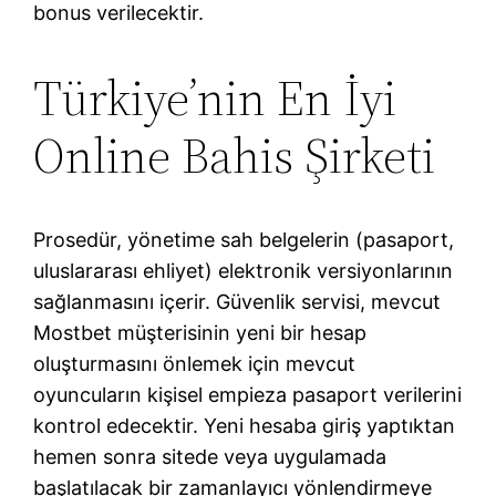
bonus verilecektir.
Türkiye’nin En İyi
Online Bahis Şirketi
Prosedür, yönetime sah belgelerin (pasaport,
uluslararası ehliyet) elektronik versiyonlarının
sağlanmasını içerir. Güvenlik servisi, mevcut
Mostbet müşterisinin yeni bir hesap
oluşturmasını önlemek için mevcut
oyuncuların kişisel empieza pasaport verilerini
kontrol edecektir. Yeni hesaba giriş yaptıktan
hemen sonra sitede veya uygulamada
başlatılacak bir zamanlayıcı yönlendirmeye