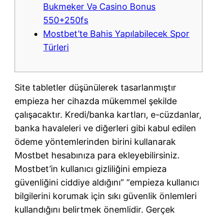
Bukmeker Və Casino Bonus
550+250fs
Mostbet’te Bahis Yapılabilecek Spor
Türleri
Site tabletler düşünülerek tasarlanmıştır
empieza her cihazda mükemmel şekilde
çalışacaktır. Kredi/banka kartları, e-cüzdanlar,
banka havaleleri ve diğerleri gibi kabul edilen
ödeme yöntemlerinden birini kullanarak
Mostbet hesabınıza para ekleyebilirsiniz.
Mostbet’in kullanıcı gizliliğini empieza
güvenliğini ciddiye aldığını” “empieza kullanıcı
bilgilerini korumak için sıkı güvenlik önlemleri
kullandığını belirtmek önemlidir. Gerçek