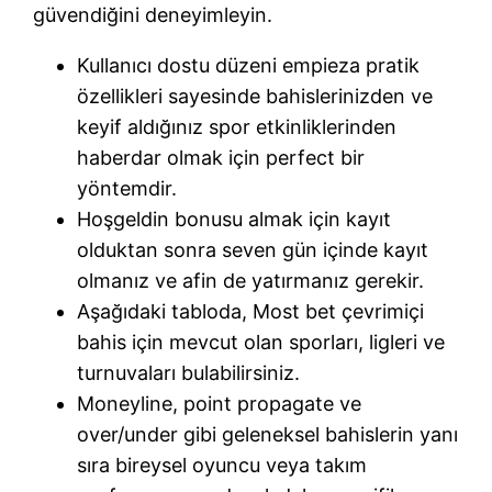
güvendiğini deneyimleyin.
Kullanıcı dostu düzeni empieza pratik
özellikleri sayesinde bahislerinizden ve
keyif aldığınız spor etkinliklerinden
haberdar olmak için perfect bir
yöntemdir.
Hoşgeldin bonusu almak için kayıt
olduktan sonra seven gün içinde kayıt
olmanız ve afin de yatırmanız gerekir.
Aşağıdaki tabloda, Most bet çevrimiçi
bahis için mevcut olan sporları, ligleri ve
turnuvaları bulabilirsiniz.
Moneyline, point propagate ve
over/under gibi geleneksel bahislerin yanı
sıra bireysel oyuncu veya takım