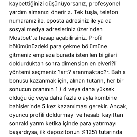
kaybettiğinizi düşünüyorsanız, profesyonel
yardım almanızı öneririz. Tek tuşla, telefon
numaranız ile, eposta adresiniz ile ya da
sosyal medya adresleriniz üzerinden
Mostbet’te hesap açabilirsiniz. Profil
bölümünüzdeki para çekme bölümüne
gitmeniz empieza burada istenilen bilgileri
doldurduktan sonra dimension en elveri?li
yöntemi seçmeniz ?art? aranmaktad?r. Bahis
bonusu kazanmak için, alınan tutarın, her bir
sonucun oranının 1 ) 4 veya daha yüksek
olduğu üç veya daha fazla olayla kombine
bahislerinde 5 kez kazanılması gerekir. Ancak,
oyuncu profili doldurmayı ve hesabı kayıttan
sonraki yarım ketika içinde para yatırmayı
başardıysa, ilk depozitonun %125’i tutarında