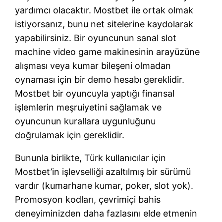
yardımcı olacaktır. Mostbet ile ortak olmak
istiyorsanız, bunu net sitelerine kaydolarak
yapabilirsiniz. Bir oyuncunun sanal slot
machine video game makinesinin arayüzüne
alışması veya kumar bileşeni olmadan
oynaması için bir demo hesabı gereklidir.
Mostbet bir oyuncuyla yaptığı finansal
işlemlerin meşruiyetini sağlamak ve
oyuncunun kurallara uygunluğunu
doğrulamak için gereklidir.
Bununla birlikte, Türk kullanıcılar için
Mostbet’in işlevselliği azaltılmış bir sürümü
vardır (kumarhane kumar, poker, slot yok).
Promosyon kodları, çevrimiçi bahis
deneyiminizden daha fazlasını elde etmenin