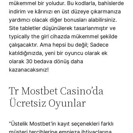
mükemmel bir yoludur. Bu kodlarla, bahislerde
indirim ve kârınızı en üst düzeye çıkarmanıza
yardımcı olacak diğer bonusları alabilirsiniz.
Site tabletler düşünülerek tasarlanmıştır ve
typically the girl cihazda mükemmel şekilde
çalışacaktır. Ama hepsi bu değil; Sadece
katıldığınızda, yeni bir oyuncu olarak ek
olarak 30 bedava dönüş daha
kazanacaksınız!
Tr Mostbet Casino’da
Ücretsiz Oyunlar
“Üstelik Mostbet’in kayıt seçenekleri farklı
müşteri tercihlerine empieza ihtiyaçlarına