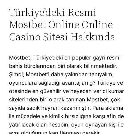
Türkiye’deki Resmi
Mostbet Online Online
Casino Sitesi Hakkında
Mostbet, Türkiye’deki en popüler gayri resmi
bahis bürolarından biri olarak bilinmektedir.
Şimdi, Mostbet’i daha yakından tanıyalım,
oyunculara sağladığı avantajları g? Türkiye ve
ötesinde en güvenilir ve heyecan verici kumar
sitelerinden biri olarak tanınan Mostbet, çok
sayıda sadık hayran kazanmıştır. Para aklama
ile mücadele ve kimlik hırsızlığına karşı afin de
yatırılacak olan hesabın, oyun oynayan kişi ile
aynı olduğunun kanıtlanması gerekir.