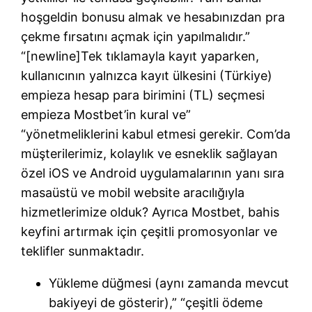
hoşgeldin bonusu almak ve hesabınızdan pra
çekme fırsatını açmak için yapılmalıdır.”
“[newline]Tek tıklamayla kayıt yaparken,
kullanıcının yalnızca kayıt ülkesini (Türkiye)
empieza hesap para birimini (TL) seçmesi
empieza Mostbet’in kural ve”
“yönetmeliklerini kabul etmesi gerekir. Com’da
müşterilerimiz, kolaylık ve esneklik sağlayan
özel iOS ve Android uygulamalarının yanı sıra
masaüstü ve mobil website aracılığıyla
hizmetlerimize olduk? Ayrıca Mostbet, bahis
keyfini artırmak için çeşitli promosyonlar ve
teklifler sunmaktadır.
Yükleme düğmesi (aynı zamanda mevcut
bakiyeyi de gösterir),” “çeşitli ödeme