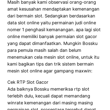
Masih banyak kami observasi orang-orang
amat kesusahan mendaptakan kemenangan
dari bermain slot. Sedangkan berdasarkan
data slot online yaitu permainan judi online
nomer 1 penghasil kemanangan. apa lagi slot
online memiliki banyak permaian slot gacor
yang dapat dimanfaatkan. Mungkin Bossku
para pemula masih salah dan belum
menemukan cela mesin slot online, untuk itu
kami bagikan tips dan trik sistem bermain
mesin slot online agar gampang maxwin:
Cek RTP Slot Gacor
Ada baiknya Bossku memeriksa rtp slot
terlebih dulu, kecuali dapat memandang
winrate kemenangan dari masing masing
permainan slot, prosentase tersebut dapat