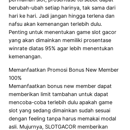
berubah-ubah setiap harinya, tak sama dari
hari ke hari. Jadi jangan hingga terlena dan
nafsu akan kemenangan terlebih dulu.
Penting untuk menentukan game slot gacor
yang akan dimainkan memiliki prosentase
winrate diatas 95% agar lebih menentukan
kemenangan.
Memanfaatkan Promosi Bonus New Member
100%
Memanfaatkan bonus new member dapat
memberikan limit tambahan untuk dapat
mencoba-coba terlebih dulu apakah game
slot yang sedang dimainkan sudah sesuai
dengan feeling tanpa harus memakai modal
asli. Mujurnya, SLOTGACOR memberikan