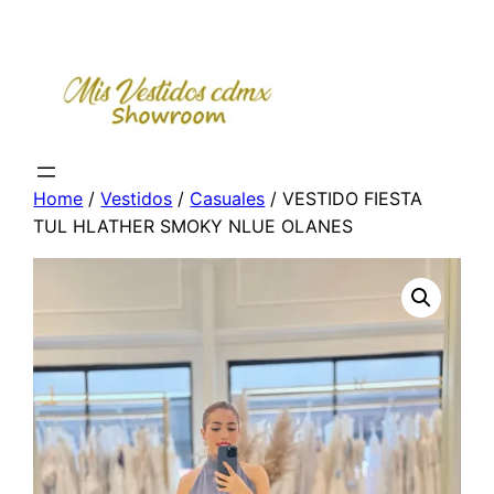
Skip
to
content
Home
/
Vestidos
/
Casuales
/ VESTIDO FIESTA
TUL HLATHER SMOKY NLUE OLANES