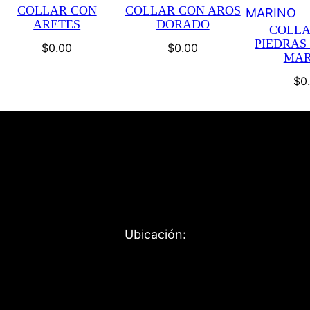
COLLAR CON
COLLAR CON AROS
ARETES
DORADO
COLLA
PIEDRAS
$
0.00
$
0.00
MAR
$
0
Ubicación: