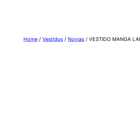
Skip
to
content
Home
/
Vestidos
/
Novias
/ VESTIDO MANGA LA