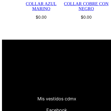
COLLAR AZUL
COLLAR COBRE CON
MARINO
NEGRO
$
0.00
$
0.00
Mis vestidos cdmx
Facebook