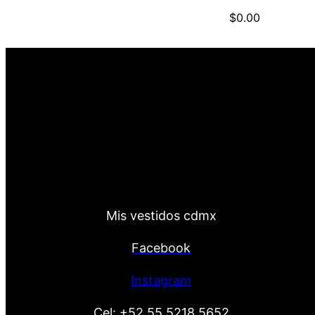
$
0.00
Mis vestidos cdmx
Facebook
Instagram
Cel:
+52 55 5218 5652