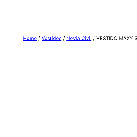
Skip
to
content
Home
/
Vestidos
/
Novia Civil
/ VESTIDO MAXY 