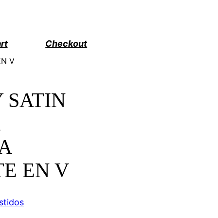
rt
Checkout
EN V
 SATIN
A
E EN V
stidos